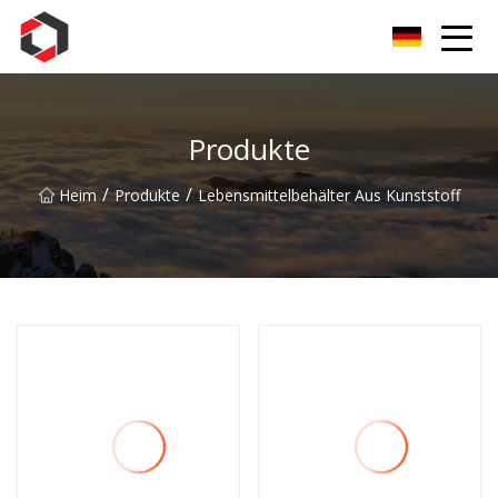
Nanning ClearSky Innovations Co., Ltd
Produkte
/
/
Heim
Produkte
Lebensmittelbehälter Aus Kunststoff