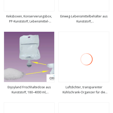
Keksboxen, Konservierungsbox,
Einweg-Lebensmittelbehälter aus
PP-Kunststoff, Lebensmittel-
Kunststoff,
mehr sehen
mehr sehen
Kunststoffbehälter
Brathähnchenbox/Behälter mit
transparenten Deckeln
Enjoyland Frischhaltedose aus
Luftdichter, transparenter
Kunststoff, 180–4000 ml,
Kühlschrank-Organizer für die
mehr sehen
mehr sehen
transparentes PP-Material
Küche, Lebensmittelbehälter aus
Kunststoff mit Deckel