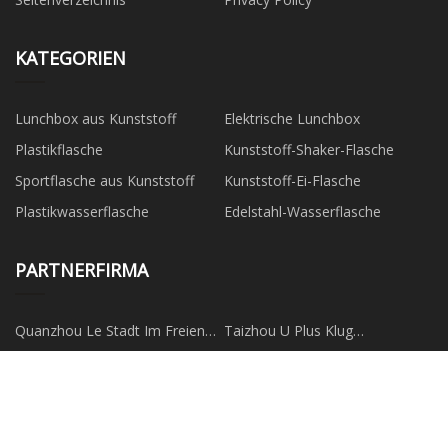
KATEGORIEN
Lunchbox aus Kunststoff
Elektrische Lunchbox
Plastikflasche
Kunststoff-Shaker-Flasche
Sportflasche aus Kunststoff
Kunststoff-Ei-Flasche
Plastikwasserflasche
Edelstahl-Wasserflasche
PARTNERFIRMA
Quanzhou Le Stadt Im Freien
Taizhou U Plus Klug
Ausrüstung Co., Ltd
Technologie Co., Ltd.
Copyright © de.llwtyss.com, Alle Rechte
vorbehalten.
zara@llwtyss.com