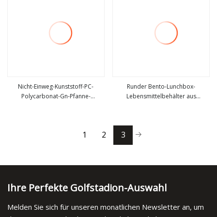
Nicht-Einweg-Kunststoff-PC-
Runder Bento-Lunchbox-
Polycarbonat-Gn-Pfanne-
Lebensmittelbehälter aus
mehr sehen
mehr sehen
Gastronorm-Lebensmittelbehälter
Kunststoff
für Café-Restaurant
1
2
3
Ihre Perfekte Golfstadion-Auswahl
Melden Sie sich für unseren monatlichen Newsletter an, um