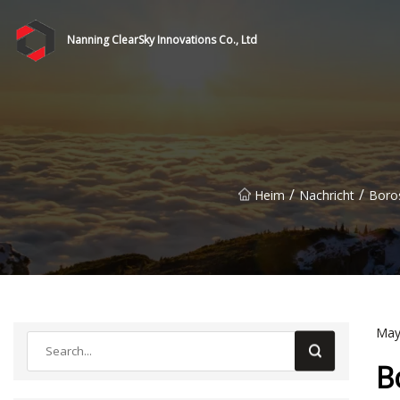
Nanning ClearSky Innovations Co., Ltd
/
/
Heim
Nachricht
Boros
May
B