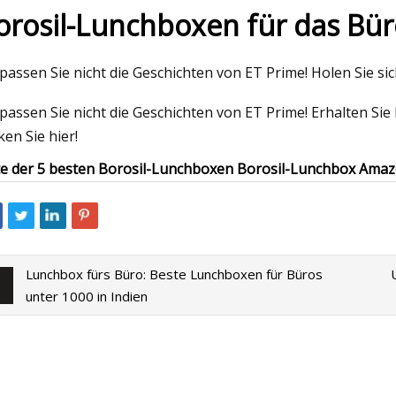
orosil-Lunchboxen für das Bür
23
Mar 07, 2023
passen Sie nicht die Geschichten von ET Prime! Holen Sie si
asserflaschen für Kinder 2023
Die besten Wassersp
passen Sie nicht die Geschichten von ET Prime! Erhalten Si
2023, erprobt und g
cken Sie hier!
te der 5 besten Borosil-Lunchboxen Borosil-Lunchbox Ama
Lunchbox fürs Büro: Beste Lunchboxen für Büros
unter 1000 in Indien